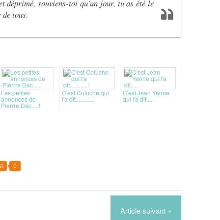
 et déprimé, souviens-toi qu'un jour, tu as été le
 de tous.
Les petites
C'est Coluche qui
C'est Jean Yanne
annonces de
l'a dit............!
qui l'a dit.....
Pierrre Dac.....!
t
0
Article suivant »