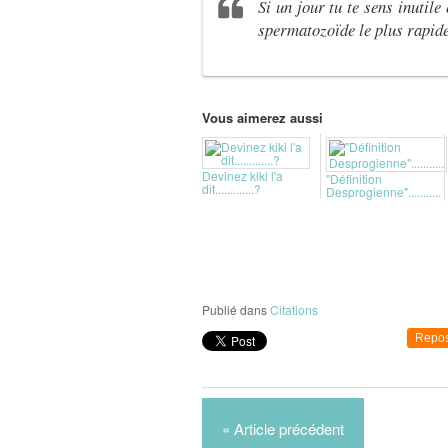
Si un jour tu te sens inutile
spermatozoïde le plus rapide
Vous aimerez aussi
Devinez kiki l'a
"Définition
dit.............?
Desprogienne"...........
Publié dans
Citations
Repos
« Article précédent