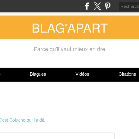
BLAG'APART
Parce qu'il vaut mieux en rire
e
Blagues
Vidéos
Citations