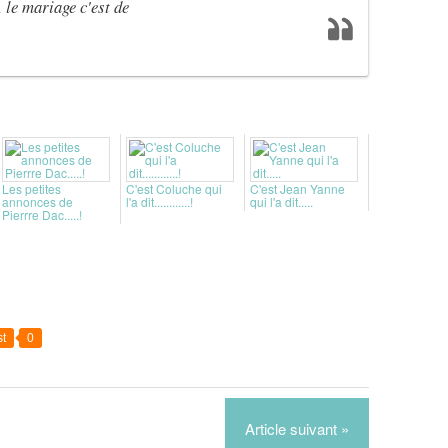
 le mariage c'est de
Les petites
C'est Coluche qui
C'est Jean Yanne
annonces de
l'a dit............!
qui l'a dit.....
Pierrre Dac.....!
t
0
Article suivant »