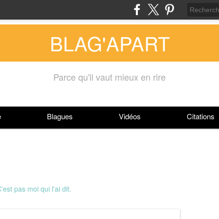
BLAG'APART
Parce qu'il vaut mieux en rire
e
Blagues
Vidéos
Citations