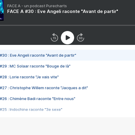
FACE A - un podcast Purecharts
FACE A #30 : Eve Angeli raconte "Avant de partir"
#30 : Eve Angeli raconte "Avant de partir"
#29 : MC Solaar raconte "Bouge de là"
28 : Lorie raconte "Je vais vite"
#27 : Christophe Willem raconte "Jacques a dit"
#26 : Chimène Badi raconte "Entre nous"
#25 : Indochine raconte "3e sexe"
#24 : Zaho raconte "C'est chelou"
#23 : Patrick Bruel raconte "Au café des délices"