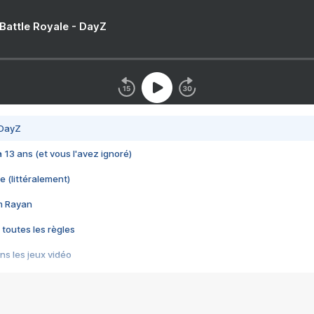
 Battle Royale - DayZ
 DayZ
 a 13 ans (et vous l'avez ignoré)
e (littéralement)
im Rayan
 toutes les règles
s les jeux vidéo
us choquant de Rockstar ? - Le scandale BULLY
e plus moche de Steam