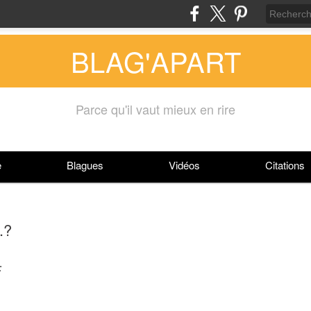
BLAG'APART
Parce qu'il vaut mieux en rire
e
Blagues
Vidéos
Citations
..?
: