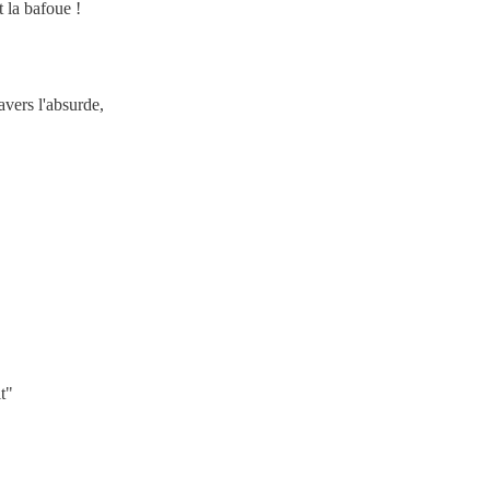
et la bafoue !
avers l'absurde,
t"