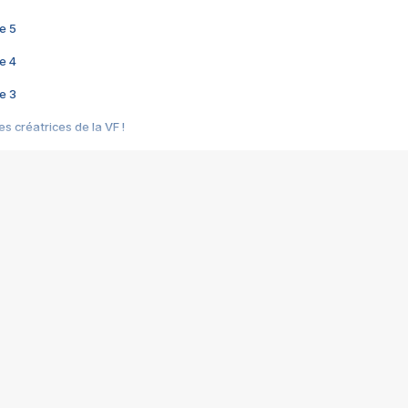
e 5
e 4
e 3
s créatrices de la VF !
e 2
e 1
e Mektoub My Love arrive enfin ! Rencontre avec Shaïn Boumedine et Sal
i : après Toni en famille
elle réalise le bouleversant Dites lui que je l'aime
ais ! Rencontre autour de Vie privée de Rebecca Zlotowski
 de Marguerite, Grave... Rencontre avec Ella Rumpf
 Les Rêveurs, un film intime sur la santé mentale