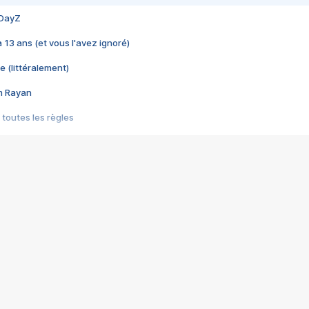
 DayZ
 a 13 ans (et vous l'avez ignoré)
e (littéralement)
im Rayan
 toutes les règles
s les jeux vidéo
us choquant de Rockstar ? - Le scandale BULLY
e plus moche de Steam
du RÊVE tourne au CAUCHEMAR
pendant 8 heures
it… à tort
umiliés par un jeu vidéo