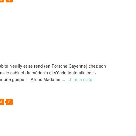
abite Neuilly et se rend (en Porsche Cayenne) chez son
s le cabinet du médecin et s'écrie toute affolée : -
 par une guêpe ! - Allons Madame,...
...Lire la suite
t
0