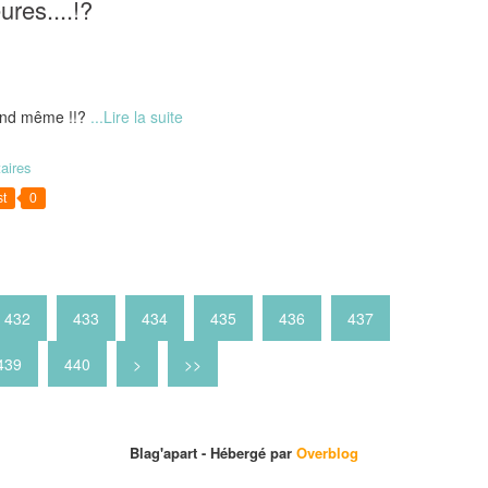
res....!?
uand même !!?
...Lire la suite
aires
t
0
432
433
434
435
436
437
450
460
470
480
490
500
600
700
800
439
440
>
>>
Blag'apart -
Hébergé par
Overblog