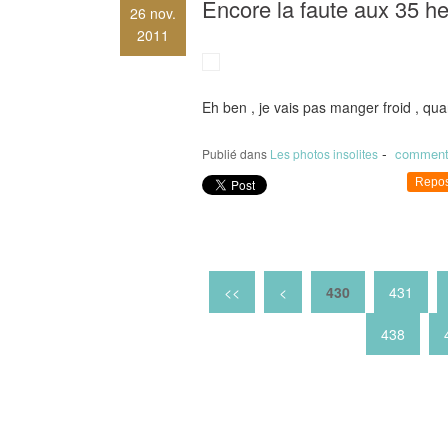
Encore la faute aux 35 heu
26
nov.
2011
Eh ben , je vais pas manger froid , q
-
comment
Publié dans
Les photos insolites
Repos
400
410
420
<<
<
430
431
438