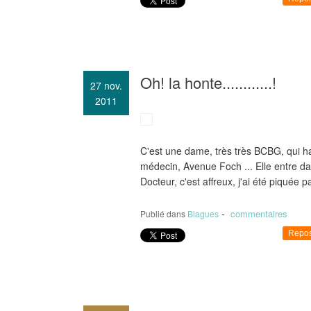
Oh! la honte............!
27
nov.
2011
C'est une dame, très très BCBG, qui h
médecin, Avenue Foch ... Elle entre dan
Docteur, c'est affreux, j'ai été piquée
-
commentaires
Publié dans
Blagues
Repos