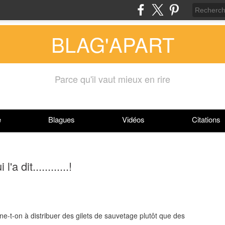
BLAG'APART
Parce qu'il vaut mieux en rire
e
Blagues
Vidéos
Citations
a dit............!
ine-t-on à distribuer des gilets de sauvetage plutôt que des