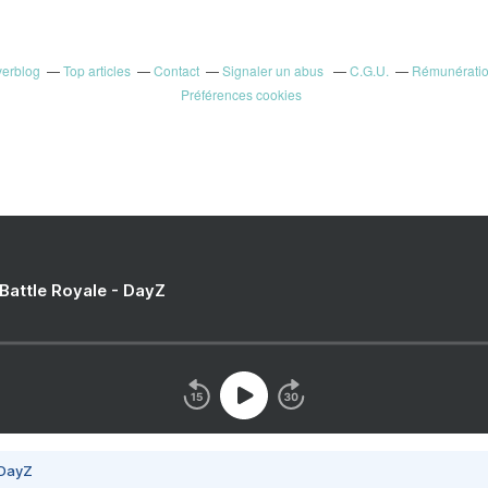
verblog
Top articles
Contact
Signaler un abus
C.G.U.
Rémunération
Préférences cookies
 Battle Royale - DayZ
 DayZ