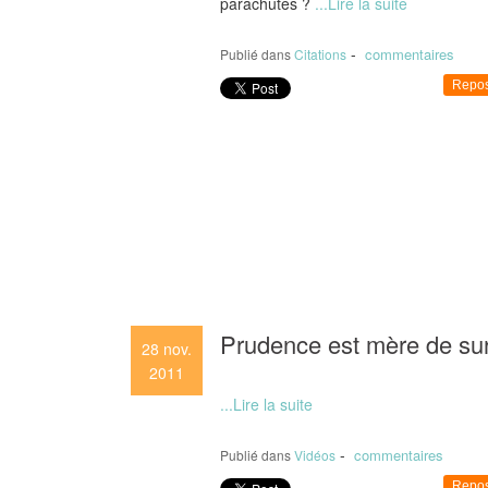
parachutes ?
...Lire la suite
-
commentaires
Publié dans
Citations
Repos
Prudence est mère de sureté
28
nov.
2011
...Lire la suite
-
commentaires
Publié dans
Vidéos
Repos