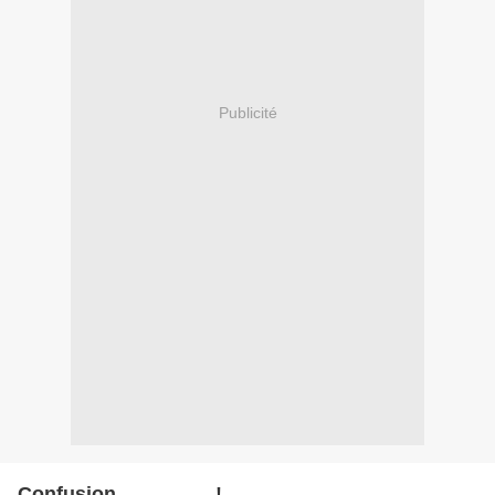
Publicité
Confusion..................!