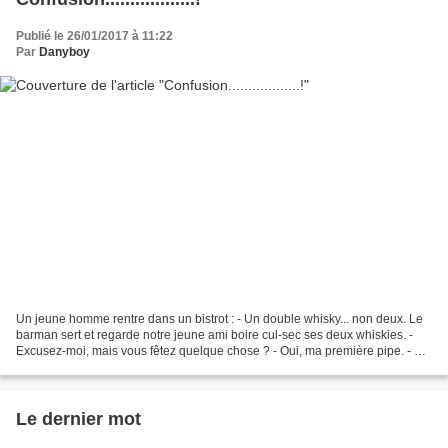
Publié le 26/01/2017 à 11:22
Par
Danyboy
Un jeune homme rentre dans un bistrot : - Un double whisky... non deux. Le
barman sert et regarde notre jeune ami boire cul-sec ses deux whiskies. -
Excusez-moi, mais vous fêtez quelque chose ? - Oui, ma première pipe. - Ah
c'est magnifique ça, ça compte...
Le dernier mot