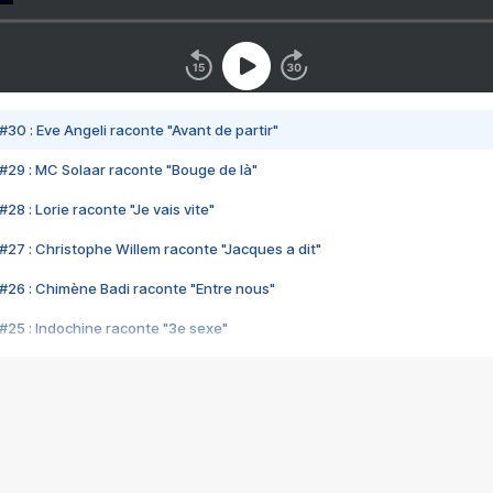
#30 : Eve Angeli raconte "Avant de partir"
#29 : MC Solaar raconte "Bouge de là"
28 : Lorie raconte "Je vais vite"
#27 : Christophe Willem raconte "Jacques a dit"
#26 : Chimène Badi raconte "Entre nous"
#25 : Indochine raconte "3e sexe"
#24 : Zaho raconte "C'est chelou"
#23 : Patrick Bruel raconte "Au café des délices"
#22 : Kyo raconte "Le chemin"
#21 : Nolwenn Leroy raconte "Cassé"