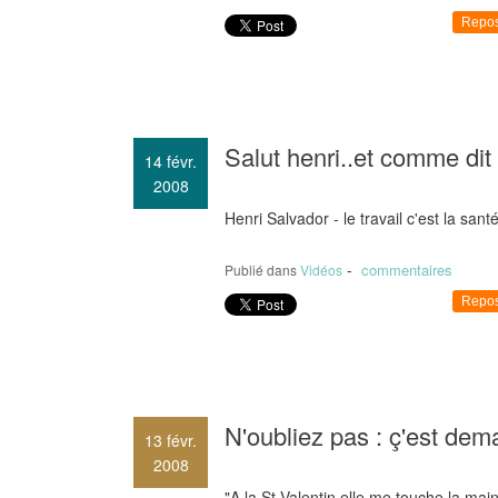
Repos
Salut henri..et comme dit 
14
févr.
2008
Henri Salvador - le travail c'est la sa
-
commentaires
Publié dans
Vidéos
Repos
N'oubliez pas : ç'est dema
13
févr.
2008
"A la St Valentin elle me touche la main.