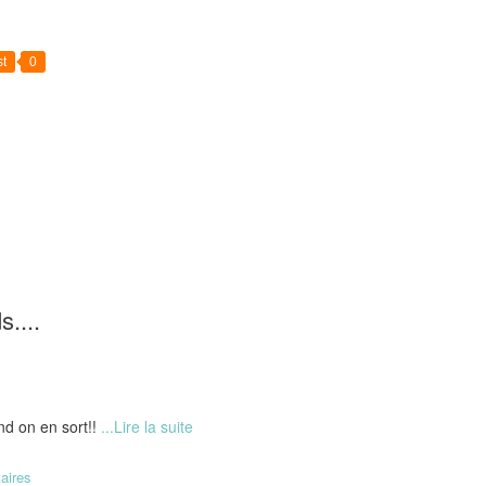
t
0
s....
nd on en sort!!
...Lire la suite
aires