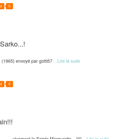
t
0
Sarko...!
nté (1965) envoyé par gotti57
...Lire la suite
t
0
in!!!
..... ...vivement la Sainte Marguerite....!!!"
...Lire la suite