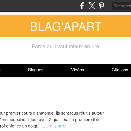
BLAG'APART
Parce qu'il vaut mieux en rire
e
Blagues
Vidéos
Citations
ur premier cours d'anatomie. Ils sont tous réunis autour
"en médecine, il faut avoir 2 qualités. La première il ne
rof enfonce un doigt...
...Lire la suite