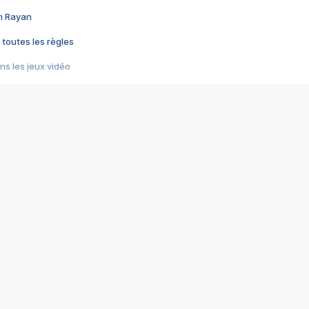
im Rayan
 toutes les règles
s les jeux vidéo
us choquant de Rockstar ? - Le scandale BULLY
e plus moche de Steam
du RÊVE tourne au CAUCHEMAR
pendant 8 heures
it… à tort
umiliés par un jeu vidéo
ire - Final Fantasy 8
ti un empire - Age of Empires
story DOFUS