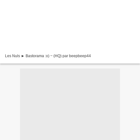
Les Nuls ► Bastorama :o) ~ (HQ) par beepbeep44