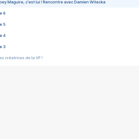
bey Maguire, c'est lui ! Rencontre avec Damien Witecka
e 6
e 5
e 4
e 3
s créatrices de la VF !
e 2
e 1
e Mektoub My Love arrive enfin ! Rencontre avec Shaïn Boumedine et Sal
i : après Toni en famille
elle réalise le bouleversant Dites lui que je l'aime
ais ! Rencontre autour de Vie privée de Rebecca Zlotowski
 de Marguerite, Grave... Rencontre avec Ella Rumpf