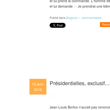
et lui prend la commande. L'homme dit :
et lui demande : - Je prendrai une bièr
-
commentaires
Publié dans
Blagues
Repos
Présidentielles, exclusif......
12
janv.
2012
Jean-Louis Borloo n'aurait pas renoncé 