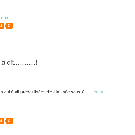
aires
t
0
dit............!
o qui était prédestinée: elle était née sous X !
...Lire la
t
0