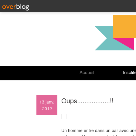
Accueil
Insolit
Oups..................!!
13
janv.
2012
Un homme entre dans un bar avec une au