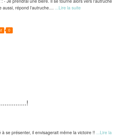
 - Je prendrai une bière. Il se tourne alors vers l'autruche
e aussi, répond l'autruche....
...Lire la suite
t
0
............!
à se présenter, il envisagerait même la victoire !!
...Lire la