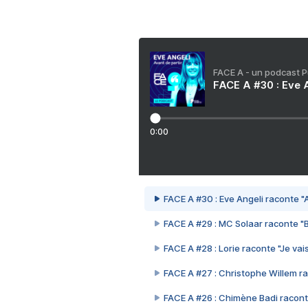
FACE A - un podcast 
FACE A #30 : Eve A
0:00
FACE A #30 : Eve Angeli raconte "A
FACE A #29 : MC Solaar raconte "
FACE A #28 : Lorie raconte "Je vais
FACE A #27 : Christophe Willem ra
FACE A #26 : Chimène Badi racont