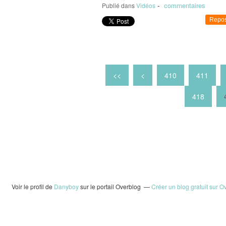
-
commentaires
Publié dans
Vidéos
Repos
400
<<
<
410
411
418
Voir le profil de
Danyboy
sur le portail Overblog
Créer un blog gratuit sur O