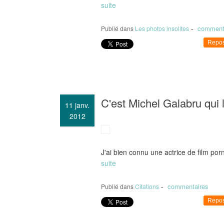
suite
-
comment
Publié dans
Les photos insolites
Repos
C'est Michel Galabru qui l'a 
11
janv.
2012
J'ai bien connu une actrice de film porn
suite
-
commentaires
Publié dans
Citations
Repos