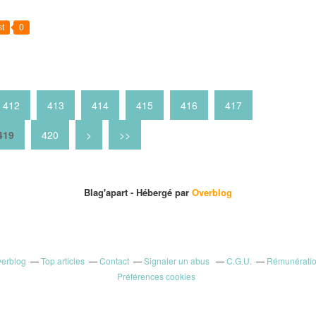
t
0
412
413
414
415
416
417
430
440
450
460
470
480
490
500
600
700
800
419
420
>
>>
Blag'apart -
Hébergé par
Overblog
verblog
Top articles
Contact
Signaler un abus
C.G.U.
Rémunération
Préférences cookies