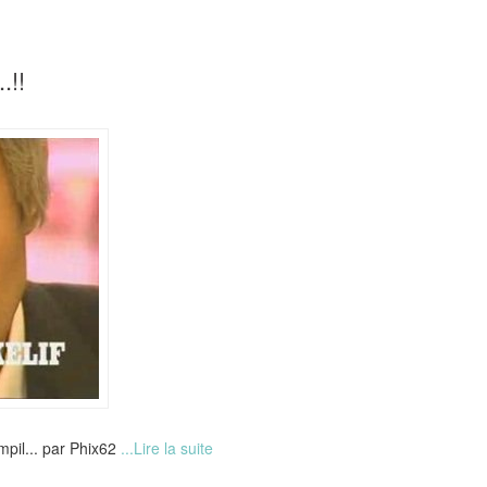
.!!
mpil... par Phix62
...Lire la suite