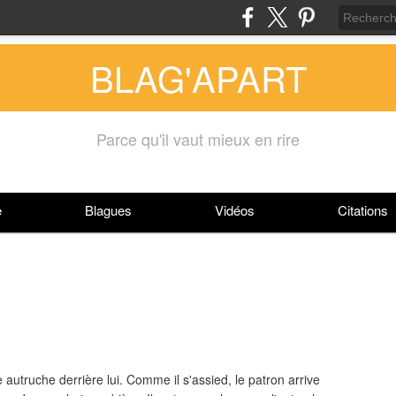
BLAG'APART
Parce qu'il vaut mieux en rire
e
Blagues
Vidéos
Citations
truche derrière lui. Comme il s'assied, le patron arrive